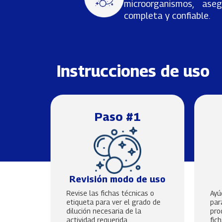
microorganismos, ase
completa y confiable.
Instrucciones de uso
Paso #1
Revisión modo de uso
Revise las fichas técnicas o
Ayú
etiqueta para ver el grado de
par
dilución necesaria de la
pro
actividad requerida
fic