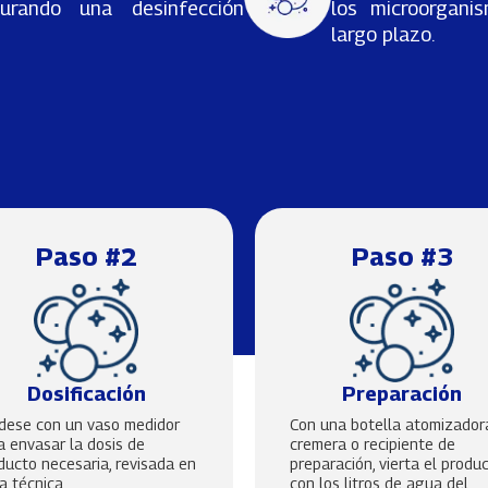
gurando una desinfección
los microorgani
largo plazo.
Paso #2
Paso #3
Dosificación
Preparación
dese con un vaso medidor
Con una botella atomizador
a envasar la dosis de
cremera o recipiente de
ducto necesaria, revisada en
preparación, vierta el produ
ha técnica
con los litros de agua del