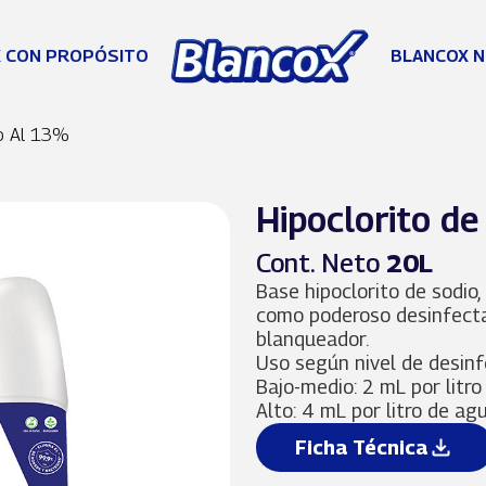
 CON PROPÓSITO
BLANCOX N
io Al 13%
Hipoclorito de
Cont. Neto
20L
Base hipoclorito de sodio
como poderoso desinfecta
blanqueador.
Uso según nivel de desinf
Bajo-medio: 2 mL por litr
Alto: 4 mL por litro de ag
Ficha Técnica