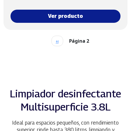
Ver producto
Paginación
Página anterior
‹‹
Página 2
Limpiador desinfectante
Multisuperficie 3.8L
Ideal para espacios pequeños, con rendimiento
superior, rinde hasta 380 litros, limpiando y