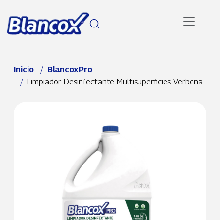
Pasar al contenido principal
Ruta de navegación
Inicio
BlancoxPro
Limpiador Desinfectante Multisuperficies Verbena