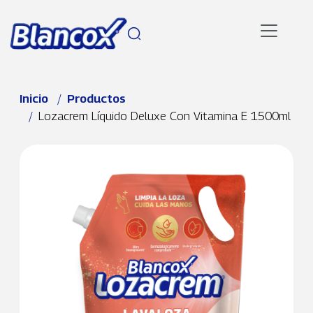
Pasar al contenido principal
Ruta de navegación
Inicio
Productos
Lozacrem Líquido Deluxe Con Vitamina E 1500ml