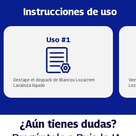
Instrucciones de uso
Uso #1
Destape el doypack de Blancox Lozacrem
Vie
Lavaloza líquido.
Loz
¿Aún tienes dudas?