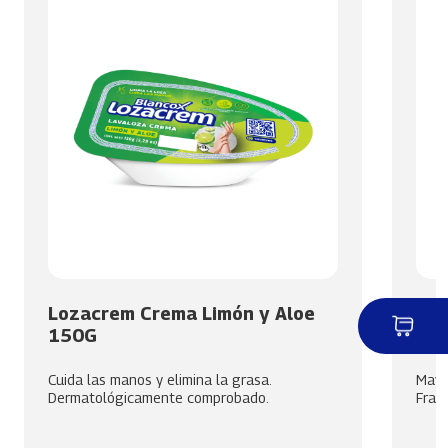
Lozacrem Crema Limón y Aloe
Lim
150G
18
Cuida las manos y elimina la grasa.
Mayor
Dermatológicamente comprobado.
Frag