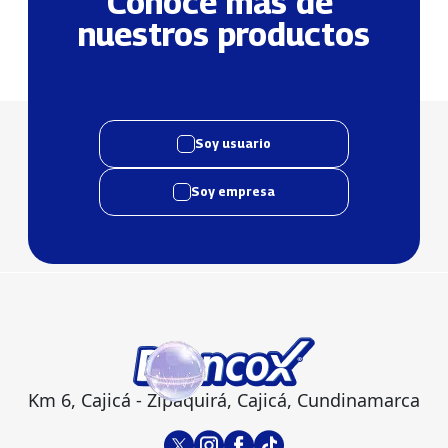
Conoce más de 
nuestros productos
Soy usuario
Soy empresa
Km 6, Cajicá - Zipaquirá, Cajicá, Cundinamarca