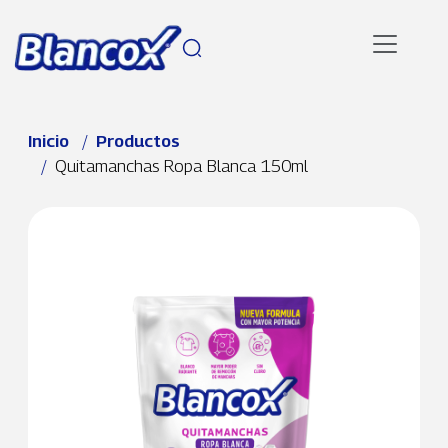
Pasar al contenido principal
Ruta de navegación
Inicio
Productos
Quitamanchas Ropa Blanca 150ml