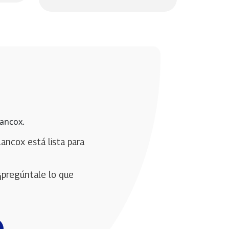
lancox.
lancox está lista para 
¡pregúntale lo que 